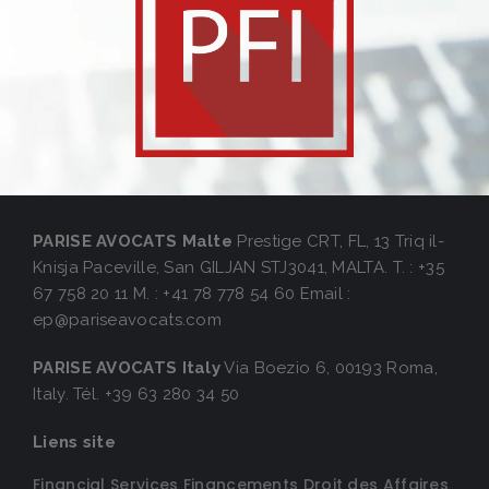
PARISE AVOCATS Malte
Prestige CRT, FL, 13 Triq il-
Knisja Paceville,
San GILJAN STJ3041, MALTA.
T. : +35
67 758 20 11
M. : +41 78 778 54 60
Email :
ep@pariseavocats.com
PARISE AVOCATS Italy
Via Boezio 6,
00193 Roma,
Italy.
Tél. +39 63 280 34 50
Liens site
Financial Services
Financements
Droit des Affaires