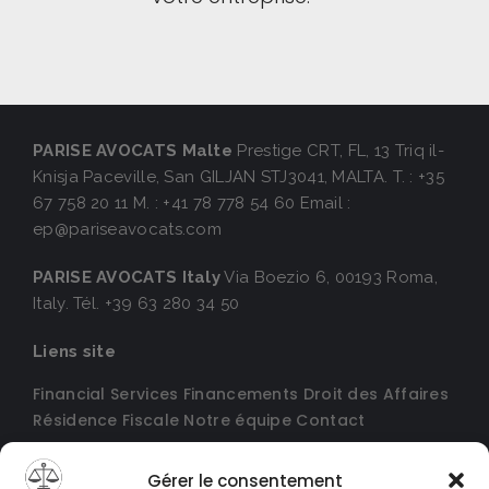
PARISE AVOCATS Malte
Prestige CRT, FL, 13 Triq il-
Knisja Paceville,
San GILJAN STJ3041, MALTA.
T. : +35
67 758 20 11
M. : +41 78 778 54 60
Email :
ep@pariseavocats.com
PARISE AVOCATS Italy
Via Boezio 6,
00193 Roma,
Italy.
Tél. +39 63 280 34 50
Liens site
Financial Services
Financements
Droit des Affaires
Résidence Fiscale
Notre équipe
Contact
Gérer le consentement